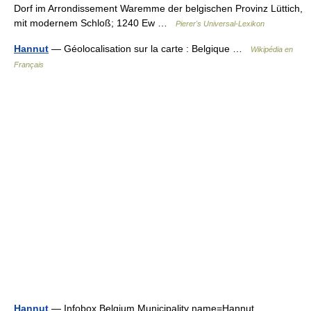
Dorf im Arrondissement Waremme der belgischen Provinz Lüttich,
mit modernem Schloß; 1240 Ew …
Pierer's Universal-Lexikon
Hannut
— Géolocalisation sur la carte : Belgique …
Wikipédia en
Français
Hannut
— Infobox Belgium Municipality name=Hannut