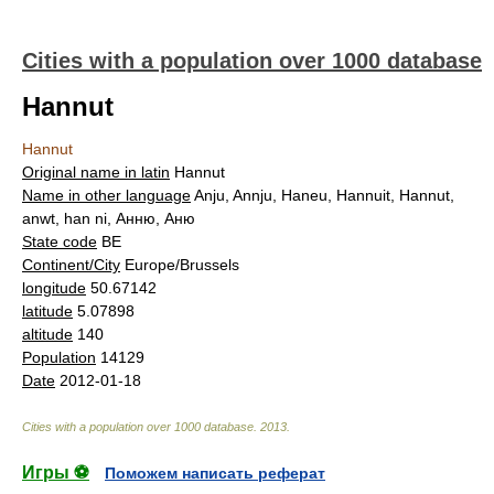
Cities with a population over 1000 database
Hannut
Hannut
Original name in latin
Hannut
Name in other language
Anju, Annju, Haneu, Hannuit, Hannut,
anwt, han ni, Анню, Аню
State code
BE
Continent/City
Europe/Brussels
longitude
50.67142
latitude
5.07898
altitude
140
Population
14129
Date
2012-01-18
Cities with a population over 1000 database
.
2013
.
Игры ⚽
Поможем написать реферат