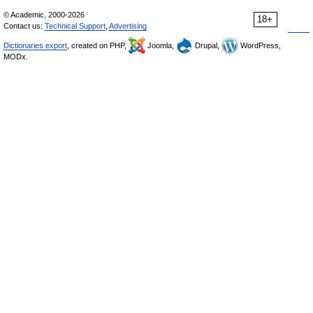
© Academic, 2000-2026
18+
Contact us:
Technical Support
,
Advertising
Dictionaries export
, created on PHP,
Joomla,
Drupal,
WordPress,
MODx.