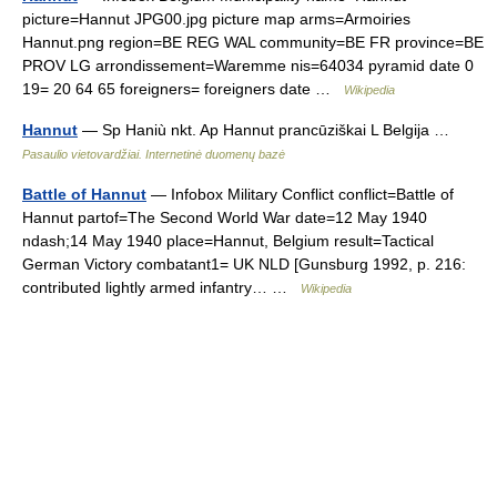
picture=Hannut JPG00.jpg picture map arms=Armoiries
Hannut.png region=BE REG WAL community=BE FR province=BE
PROV LG arrondissement=Waremme nis=64034 pyramid date 0
19= 20 64 65 foreigners= foreigners date …
Wikipedia
Hannut
— Sp Haniù nkt. Ap Hannut prancūziškai L Belgija …
Pasaulio vietovardžiai. Internetinė duomenų bazė
Battle of Hannut
— Infobox Military Conflict conflict=Battle of
Hannut partof=The Second World War date=12 May 1940
ndash;14 May 1940 place=Hannut, Belgium result=Tactical
German Victory combatant1= UK NLD [Gunsburg 1992, p. 216:
contributed lightly armed infantry… …
Wikipedia