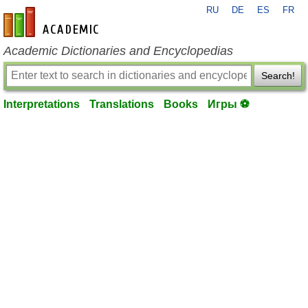
RU
DE
ES
FR
en-academic.com
Academic Dictionaries and Encyclopedias
Search!
Interpretations
Translations
Books
Игры ⚽