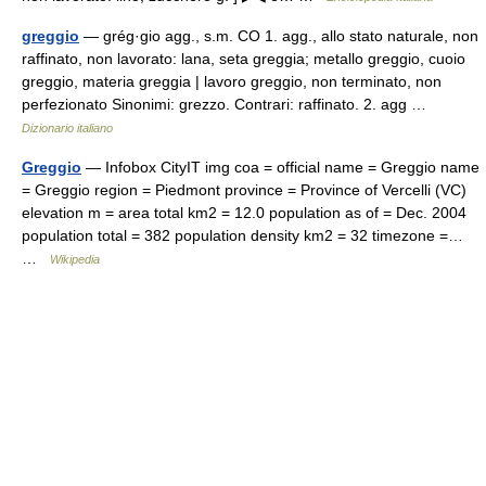
greggio
— grég·gio agg., s.m. CO 1. agg., allo stato naturale, non
raffinato, non lavorato: lana, seta greggia; metallo greggio, cuoio
greggio, materia greggia | lavoro greggio, non terminato, non
perfezionato Sinonimi: grezzo. Contrari: raffinato. 2. agg …
Dizionario italiano
Greggio
— Infobox CityIT img coa = official name = Greggio name
= Greggio region = Piedmont province = Province of Vercelli (VC)
elevation m = area total km2 = 12.0 population as of = Dec. 2004
population total = 382 population density km2 = 32 timezone =…
…
Wikipedia