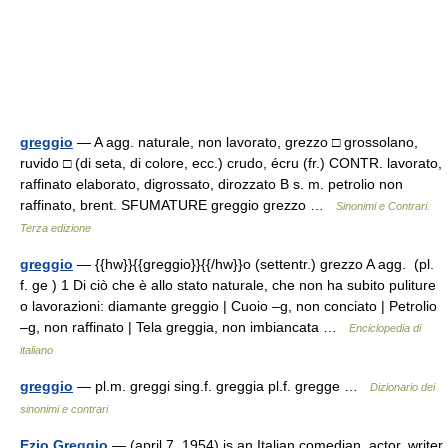
greggio
— A agg. naturale, non lavorato, grezzo □ grossolano,
ruvido □ (di seta, di colore, ecc.) crudo, écru (fr.) CONTR. lavorato,
raffinato elaborato, digrossato, dirozzato B s. m. petrolio non
raffinato, brent. SFUMATURE greggio grezzo …
Sinonimi e Contrari.
Terza edizione
greggio
— {{hw}}{{greggio}}{{/hw}}o (settentr.) grezzo A agg. (pl.
f. ge ) 1 Di ciò che è allo stato naturale, che non ha subito puliture
o lavorazioni: diamante greggio | Cuoio –g, non conciato | Petrolio
–g, non raffinato | Tela greggia, non imbiancata …
Enciclopedia di
italiano
greggio
— pl.m. greggi sing.f. greggia pl.f. gregge …
Dizionario dei
sinonimi e contrari
Ezio Greggio
— (april 7, 1954) is an Italian comedian, actor, writer