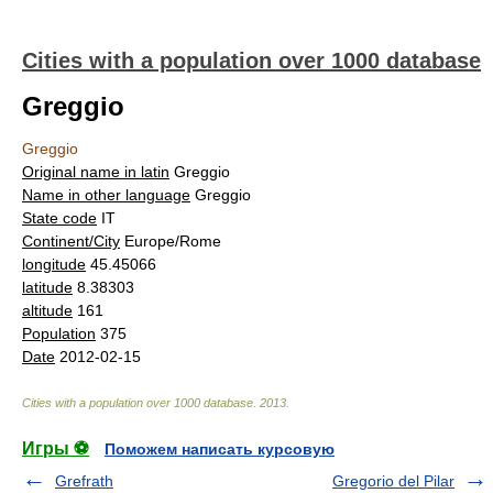
Cities with a population over 1000 database
Greggio
Greggio
Original name in latin
Greggio
Name in other language
Greggio
State code
IT
Continent/City
Europe/Rome
longitude
45.45066
latitude
8.38303
altitude
161
Population
375
Date
2012-02-15
Cities with a population over 1000 database
.
2013
.
Игры ⚽
Поможем написать курсовую
Grefrath
Gregorio del Pilar