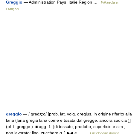
Greggio
— Administration Pays Italie Région …
Wikipédia en
Français
greggio
— / gredʒ:o/ [prob. lat. volg. gregius, in origine riferito alla
lana (lana gregia lana come è tosata dal gregge, ancora sudicia )]
(pl. f. gregge ). ■ agg. 1. [di tessuto, prodotto, superficie e sim.,
non lavorato: lino, zucchero g. ] ▶◀ e… …
Enciclopedia Italiana