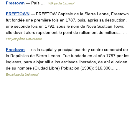
Freetown
— País …
Wikipedia Español
FREETOWN
— FREETOW Capitale de la Sierra Leone, Freetown
fut fondée une première fois en 1787, puis, après sa destruction,
une seconde fois en 1792, sous le nom de Nova Scottian Town;
elle devint alors rapidement le point de ralliement de milliers… …
Encyclopédie Universelle
Freetown
— es la capital y principal puerto y centro comercial de
la República de Sierra Leona. Fue fundada en al año 1787 por los
ingleses, para alojar allí a los esclavos liberados, de ahí el origen
de su nombre (Ciudad Libre) Población (1996): 316.300… …
Enciclopedia Universal