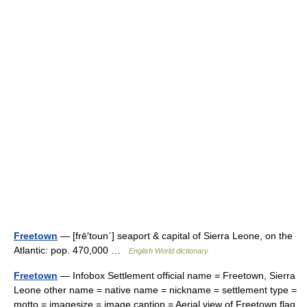
Freetown
— [frē′toun΄] seaport & capital of Sierra Leone, on the
Atlantic: pop. 470,000 …
English World dictionary
Freetown
— Infobox Settlement official name = Freetown, Sierra
Leone other name = native name = nickname = settlement type =
motto = imagesize = image caption = Aerial view of Freetown flag