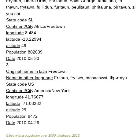
Frytaun, Libera Urbs, Phritaoun, Saint George, farita'una, fri
thawn, frytawn, fu li dun, furitaun, peulitaun, phrita'una, piritavun, zi
you shi
State code
SL
Continent/City
Africa/Freetown
longitude
8.484
latitude
-13.22994
altitude
49
Population
802639
Date
2010-05-30
3
Original name in latin
Freetown
Name in other language
Fritaun, fry twn, masachwst, Фритаун
State code
US
Continent/City
America/New York
longitude
41.76677
latitude
-71.03282
altitude
29
Population
8472
Date
2010-04-26
Cities with a population over 1000 database
.
2013
.