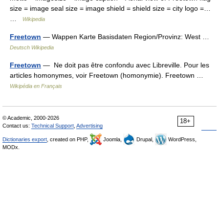
size = image seal size = image shield = shield size = city logo =…
…
Wikipedia
Freetown
— Wappen Karte Basisdaten Region/Provinz: West …
Deutsch Wikipedia
Freetown
— Ne doit pas être confondu avec Libreville. Pour les
articles homonymes, voir Freetown (homonymie). Freetown …
Wikipédia en Français
© Academic, 2000-2026
18+
Contact us:
Technical Support
,
Advertising
Dictionaries export
, created on PHP,
Joomla,
Drupal,
WordPress,
MODx.