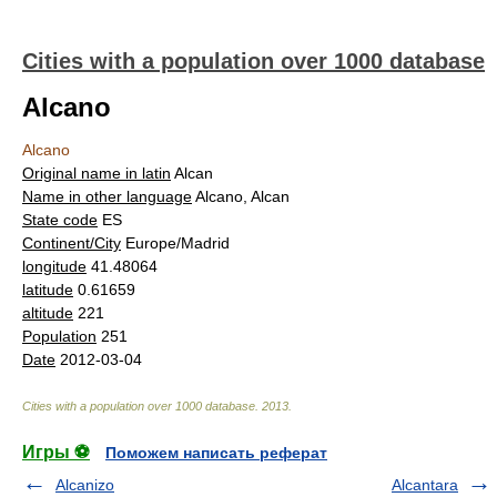
Cities with a population over 1000 database
Alcano
Alcano
Original name in latin
Alcan
Name in other language
Alcano, Alcan
State code
ES
Continent/City
Europe/Madrid
longitude
41.48064
latitude
0.61659
altitude
221
Population
251
Date
2012-03-04
Cities with a population over 1000 database
.
2013
.
Игры ⚽
Поможем написать реферат
Alcanizo
Alcantara