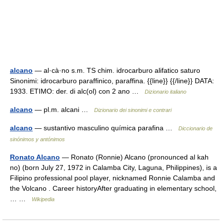
alcano
— al·cà·no s.m. TS chim. idrocarburo alifatico saturo
Sinonimi: idrocarburo paraffinico, paraffina. {{line}} {{/line}} DATA:
1933. ETIMO: der. di alc(ol) con 2 ano …
Dizionario italiano
alcano
— pl.m. alcani …
Dizionario dei sinonimi e contrari
alcano
— sustantivo masculino química parafina …
Diccionario de
sinónimos y antónimos
Ronato Alcano
— Ronato (Ronnie) Alcano (pronounced al kah
no) (born July 27, 1972 in Calamba City, Laguna, Philippines), is a
Filipino professional pool player, nicknamed Ronnie Calamba and
the Volcano . Career historyAfter graduating in elementary school,
… …
Wikipedia