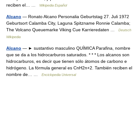
reciben el… …
Wikipedia Español
Alcano
— Ronato Alcano Personalia Geburtstag 27. Juli 1972
Geburtsort Calamba City, Laguna Spitzname Ronnie Calamba;
The Volcano Queuemarke Viking Cue Karrieredaten …
Deutsch
Wikipedia
Alcano
— ► sustantivo masculino QUÍMICA Parafina, nombre
que se da a los hidrocarburos saturados. * * * Los alcanos son
hidrocarburos, es decir que tienen sólo átomos de carbono e
hidrógeno. La fórmula general es CnH2n+2. También reciben el
nombre de… …
Enciclopedia Universal