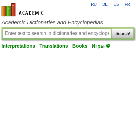
RU
DE
ES
FR
en-academic.com
Academic Dictionaries and Encyclopedias
Search!
Interpretations
Translations
Books
Игры ⚽