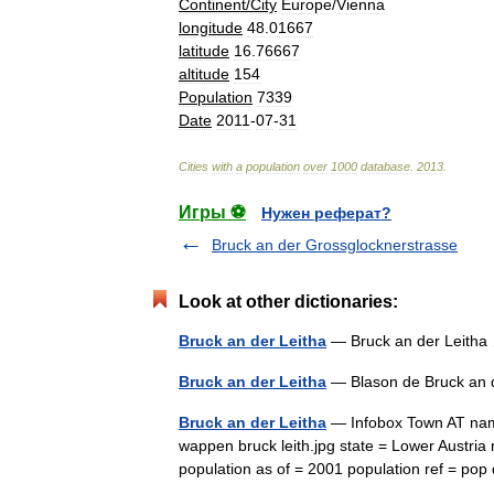
Continent
/
City
Europe
/
Vienna
longitude
48
.
01667
latitude
16
.
76667
altitude
154
Population
7339
Date
2011
-
07
-
31
Cities
with
a
population
over
1000
database
.
2013
.
Игры ⚽
Нужен реферат?
Bruck an der Grossglocknerstrasse
Look at other dictionaries:
Bruck an der Leitha
— Bruck an der Leit
Bruck an der Leitha
— Blason de Bruck an
Bruck an der Leitha
— Infobox Town AT nam
wappen bruck leith.jpg state = Lower Austria 
population as of = 2001 population ref = 