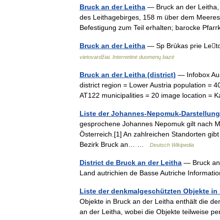
Bruck an der Leitha
— Brụck an der Leitha,
des Leithagebirges, 158 m über dem Meeressp
Befestigung zum Teil erhalten; barocke Pfa
Bruck an der Leitha
— Sp Brùkas prie Letos
vietovardžiai. Internetinė duomenų bazė
Bruck an der Leitha (district)
— Infobox Aust
district region = Lower Austria population = 
AT122 municipalities = 20 image location 
Liste der Johannes-Nepomuk-Darstellunge
gesprochene Johannes Nepomuk gilt nach Maria
Österreich.[1] An zahlreichen Standorten gi
Bezirk Bruck an… …
Deutsch Wikipedia
District de Bruck an der Leitha
— Bruck an d
Land autrichien de Basse Autriche Informa
Liste der denkmalgeschützten Objekte in 
Objekte in Bruck an der Leitha enthält die
an der Leitha, wobei die Objekte teilweise