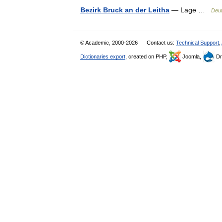
Bezirk Bruck an der Leitha
— Lage …
Deut
© Academic, 2000-2026
Contact us:
Technical Support
,
Dictionaries export
, created on PHP,
Joomla,
Dr