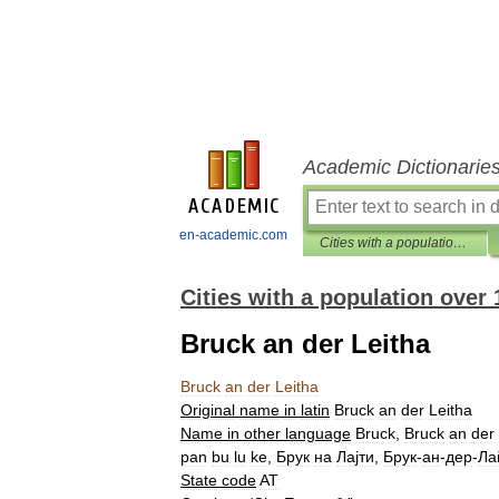
Academic Dictionarie
en-academic.com
Cities with a population over 1000 database
Cities with a population over
Bruck an der Leitha
Bruck
an
der
Leitha
Original
name
in
latin
Bruck
an
der
Leitha
Name
in
other
language
Bruck
,
Bruck
an
der
pan
bu
lu
ke
,
Брук
на
Лајти
,
Брук
-
ан
-
дер
-
Ла
State
code
AT