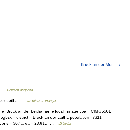
Bruck an der Mur
ha …
Deutsch Wikipedia
 der Leitha …
Wikipédia en Français
e=Bruck an der Leitha name local= image coa = CIMG5561
regbzk = district = Bruck an der Leitha population =7311
pop dens = 307 area = 23.81… …
Wikipedia