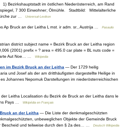
 1) Bezirkshauptstadt im östlichen Niederösterreich, am Rand
iegel, 7 300 Einwohner; Ölmühle. Stadtbild: Mittelalterliche
rrkirche zur …
Universal-Lexikon
 Ap Bruck an der Leitha L mst. ir adm. sr., Austrija …
Pasaulio
rian district subject name = Bezirk Bruck an der Leitha region
40,006 (2001) prefix = ? area = 495.0 car plate = BL nuts code =
= Karte Aut Noe… …
Wikipedia
n im Bezirk Bruck an der Leitha
— Der 1729 heilig
 und Josef als der am dritthäufigsten dargestellte Heilige in
bt es Johannes Nepomuk Darstellungen im niederösterreichischen
er Leitha Localisation du Bezirk de Bruck an der Leitha dans le
tions Pays …
Wikipédia en Français
Bruck an der Leitha
— Die Liste der denkmalgeschützten
 denkmalgeschützten, unbeweglichen Objekte der Gemeinde Bruck
 per Bescheid und teilweise durch den § 2a des… …
Deutsch Wikipedia