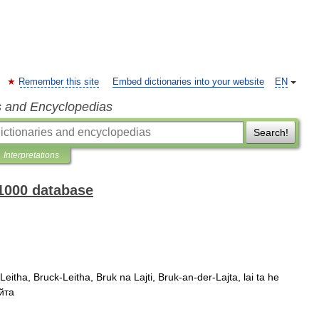
Remember this site
Embed dictionaries into your website
EN
s and Encyclopedias
Search!
Interpretations
 1000 database
Leitha
,
Bruck
-
Leitha
,
Bruk
na
Lajti
,
Bruk
-
an
-
der
-
Lajta
,
lai
ta
he
йта