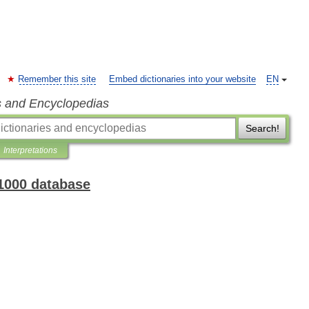
Remember this site
Embed dictionaries into your website
EN
s and Encyclopedias
Search!
Interpretations
 1000 database