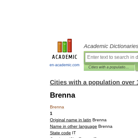
Academic Dictionarie
en-academic.com
Cities with a population over 1000 database
Cities with a population over
Brenna
Brenna
1
Original
name
in
latin
Brenna
Name
in
other
language
Brenna
State
code
IT