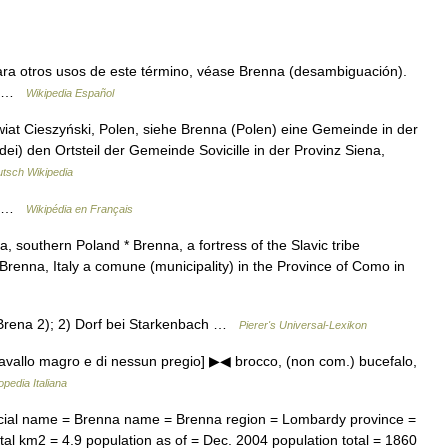
ra otros usos de este término, véase Brenna (desambiguación).
do …
Wikipedia Español
t Cieszyński, Polen, siehe Brenna (Polen) eine Gemeinde in der
ei) den Ortsteil der Gemeinde Sovicille in der Provinz Siena,
tsch Wikipedia
on …
Wikipédia en Français
a, southern Poland * Brenna, a fortress of the Slavic tribe
renna, Italy a comune (municipality) in the Province of Como in
Brena 2); 2) Dorf bei Starkenbach …
Pierer's Universal-Lexikon
. [cavallo magro e di nessun pregio] ▶◀ brocco, (non com.) bucefalo,
opedia Italiana
icial name = Brenna name = Brenna region = Lombardy province =
al km2 = 4.9 population as of = Dec. 2004 population total = 1860