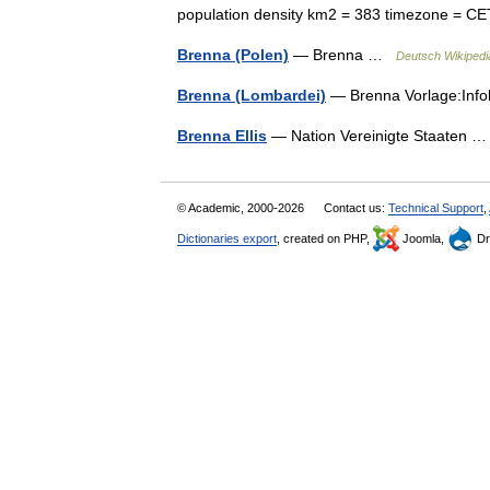
population density km2 = 383 timezone =
Brenna (Polen)
— Brenna …
Deutsch Wikipedi
Brenna (Lombardei)
— Brenna Vorlage:Info
Brenna Ellis
— Nation Vereinigte Staaten
© Academic, 2000-2026
Contact us:
Technical Support
,
Dictionaries export
, created on PHP,
Joomla,
Dr