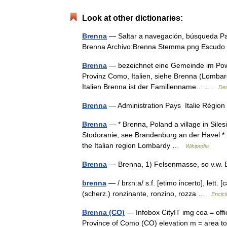
Look at other dictionaries:
Brenna
— Saltar a navegación, búsqueda Pa
Brenna Archivo:Brenna Stemma.png Escu
Brenna
— bezeichnet eine Gemeinde im Powia
Provinz Como, Italien, siehe Brenna (Lombard
Italien Brenna ist der Familienname… …
Deu
Brenna
— Administration Pays Italie Régi
Brenna
— * Brenna, Poland a village in Silesi
Stodoranie, see Brandenburg an der Havel * B
the Italian region Lombardy …
Wikipedia
Brenna
— Brenna, 1) Felsenmasse, so v.w. 
brenna
— / brɛn:a/ s.f. [etimo incerto], lett
(scherz.) ronzinante, ronzino, rozza …
Encicl
Brenna (CO)
— Infobox CityIT img coa = off
Province of Como (CO) elevation m = area tot