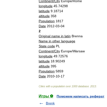
Continent
/
City
Europe
/
Rome
longitude
45
.
74298
latitude
9
.
18714
altitude
358
Population
1817
Date
2012
-
03
-
04
2
Original
name
in
latin
Brenna
Name
in
other
language
State
code
PL
Continent
/
City
Europe
/
Warsaw
longitude
49
.
72576
latitude
18
.
90249
altitude
395
Population
5859
Date
2010
-
10
-
17
Cities
with
a
population
over
1000
database
.
2013
.
Игры ⚽
Поможем написать реферат
Brenk