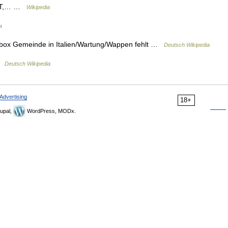
 CET,… …
Wikipedia
a
box Gemeinde in Italien/Wartung/Wappen fehlt …
Deutsch Wikipedia
 …
Deutsch Wikipedia
Advertising
18+
upal,
WordPress, MODx.