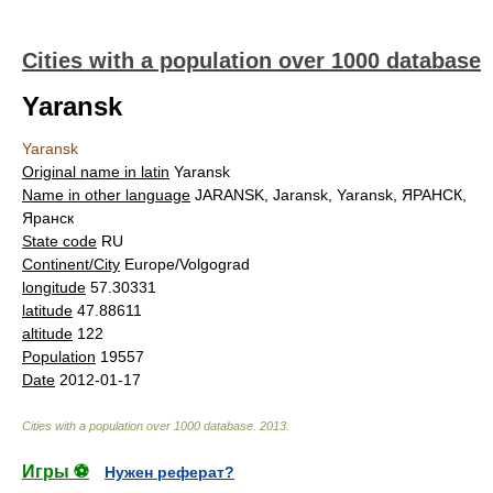
Cities with a population over 1000 database
Yaransk
Yaransk
Original name in latin
Yaransk
Name in other language
JARANSK, Jaransk, Yaransk, ЯРАНСК,
Яранск
State code
RU
Continent/City
Europe/Volgograd
longitude
57.30331
latitude
47.88611
altitude
122
Population
19557
Date
2012-01-17
Cities with a population over 1000 database
.
2013
.
Игры ⚽
Нужен реферат?