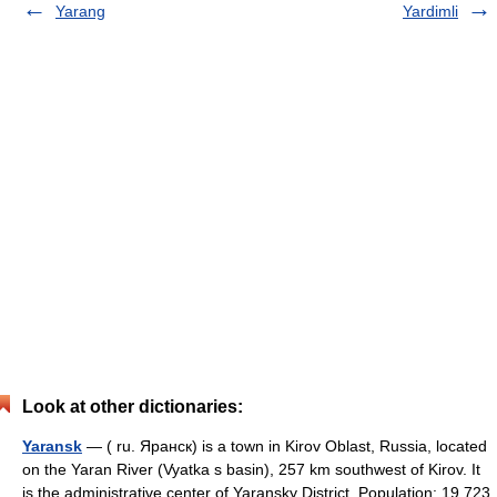
Yarang
Yardimli
Look at other dictionaries:
Yaransk
— ( ru. Яранск) is a town in Kirov Oblast, Russia, located
on the Yaran River (Vyatka s basin), 257 km southwest of Kirov. It
is the administrative center of Yaransky District. Population: 19,723