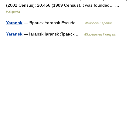
(2002 Census); 20,466 (1989 Census).It was founded… …
Wikipedia
Yaransk
— Яранск Yaransk Escudo …
Wikipedia Español
Yaransk
— Iaransk Iaransk Яранск …
Wikipédia en Français