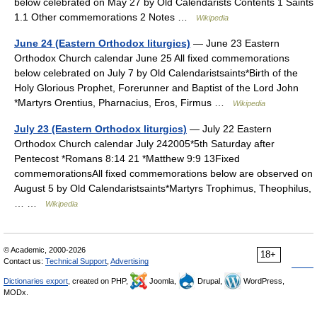
below celebrated on May 27 by Old Calendarists Contents 1 Saints
1.1 Other commemorations 2 Notes …
Wikipedia
June 24 (Eastern Orthodox liturgics)
— June 23 Eastern
Orthodox Church calendar June 25 All fixed commemorations
below celebrated on July 7 by Old Calendaristsaints*Birth of the
Holy Glorious Prophet, Forerunner and Baptist of the Lord John
*Martyrs Orentius, Pharnacius, Eros, Firmus …
Wikipedia
July 23 (Eastern Orthodox liturgics)
— July 22 Eastern
Orthodox Church calendar July 242005*5th Saturday after
Pentecost *Romans 8:14 21 *Matthew 9:9 13Fixed
commemorationsAll fixed commemorations below are observed on
August 5 by Old Calendaristsaints*Martyrs Trophimus, Theophilus,
… …
Wikipedia
© Academic, 2000-2026
18+
Contact us:
Technical Support
,
Advertising
Dictionaries export
, created on PHP,
Joomla,
Drupal,
WordPress,
MODx.